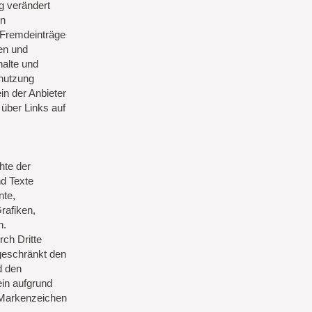
ng verändert
en
 Fremdeinträge
en und
halte und
tnutzung
in der Anbieter
 über Links auf
hte der
d Texte
nte,
rafiken,
n.
rch Dritte
geschränkt den
d den
ein aufgrund
 Markenzeichen