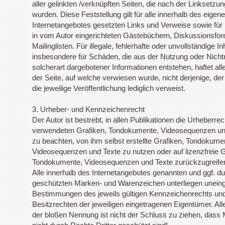
aller gelinkten /verknüpften Seiten, die nach der Linksetzu
wurden. Diese Feststellung gilt für alle innerhalb des eigen
Internetangebotes gesetzten Links und Verweise sowie für
in vom Autor eingerichteten Gästebüchern, Diskussionsfor
Mailinglisten. Für illegale, fehlerhafte oder unvollständige In
insbesondere für Schäden, die aus der Nutzung oder Nich
solcherart dargebotener Informationen entstehen, haftet alle
der Seite, auf welche verwiesen wurde, nicht derjenige, der
die jeweilige Veröffentlichung lediglich verweist.
3. Urheber- und Kennzeichenrecht
Der Autor ist bestrebt, in allen Publikationen die Urheberrec
verwendeten Grafiken, Tondokumente, Videosequenzen un
zu beachten, von ihm selbst erstellte Grafiken, Tondokume
Videosequenzen und Texte zu nutzen oder auf lizenzfreie G
Tondokumente, Videosequenzen und Texte zurückzugreife
Alle innerhalb des Internetangebotes genannten und ggf. du
geschützten Marken- und Warenzeichen unterliegen unein
Bestimmungen des jeweils gültigen Kennzeichenrechts un
Besitzrechten der jeweiligen eingetragenen Eigentümer. All
der bloßen Nennung ist nicht der Schluss zu ziehen, dass