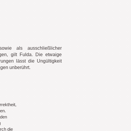
owie als ausschließlicher
en, gilt Fulda. Die etwaige
ungen lässt die Ungültigkeit
gen unberührt.
rektheit,
nen.
äden
g
rch die