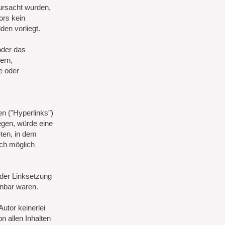
rursacht wurden,
ors kein
den vorliegt.
oder das
ern,
e oder
n ("Hyperlinks")
egen, würde eine
eten, in dem
sch möglich
 der Linksetzung
nnbar waren.
utor keinerlei
n allen Inhalten