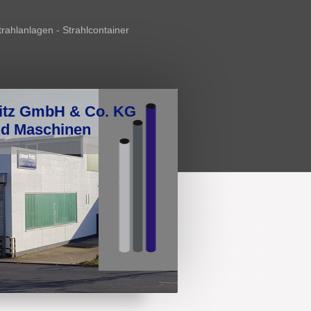
trahlanlagen - Strahlcontainer
ritz GmbH & Co. KG
nd Maschinen